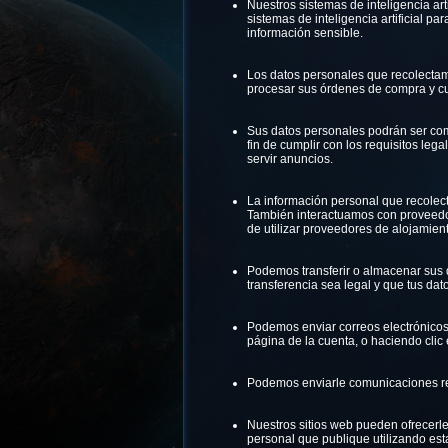
Nuestros sistemas de inteligencia ar
sistemas de inteligencia artificial p
información sensible.
Los datos personales que recolectamo
procesar sus órdenes de compra y cu
Sus datos personales podrán ser comun
fin de cumplir con los requisitos le
servir anuncios.
La información personal que recole
También interactuamos con proveedor
de utilizar proveedores de alojamient
Podemos transferir o almacenar sus 
transferencia sea legal y que tus dat
Podemos enviar correos electrónicos 
página de la cuenta, o haciendo clic 
Podemos enviarle comunicaciones re
Nuestros sitios web pueden ofrecerle
personal que publique utilizando es