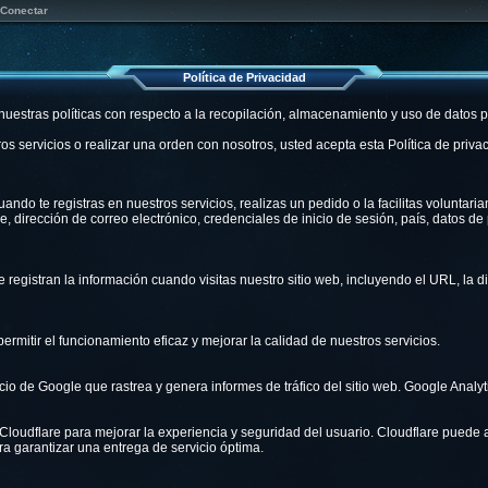
Conectar
Política de Privacidad
 nuestras políticas con respecto a la recopilación, almacenamiento y uso de datos 
stros servicios o realizar una orden con nosotros, usted acepta esta Política de pr
ndo te registras en nuestros servicios, realizas un pedido o la facilitas voluntar
, dirección de correo electrónico, credenciales de inicio de sesión, país, datos de
egistran la información cuando visitas nuestro sitio web, incluyendo el URL, la di
permitir el funcionamiento eficaz y mejorar la calidad de nuestros servicios.
cio de Google que rastrea y genera informes de tráfico del sitio web. Google Analyti
de Cloudflare para mejorar la experiencia y seguridad del usuario. Cloudflare pued
ra garantizar una entrega de servicio óptima.