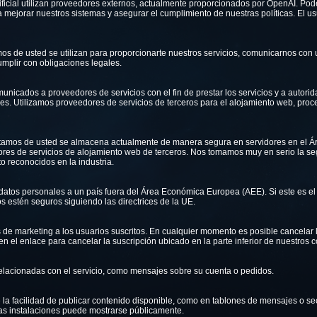
tificial utilizan proveedores externos, actualmente proporcionados por OpenAI. P
ara mejorar nuestros sistemas y asegurar el cumplimiento de nuestras políticas. El u
s de usted se utilizan para proporcionarte nuestros servicios, comunicarnos con u
mplir con obligaciones legales.
icados a proveedores de servicios con el fin de prestar los servicios y a autoridad
gales. Utilizamos proveedores de servicios de terceros para el alojamiento web, pro
ctamos de usted se almacena actualmente de manera segura en servidores en el
es de servicios de alojamiento web de terceros. Nos tomamos muy en serio la se
o reconocidos en la industria.
datos personales a un país fuera del Área Económica Europea (AEE). Si este es e
os estén seguros siguiendo las directrices de la UE.
de marketing a los usuarios suscritos. En cualquier momento es posible cancelar l
en el enlace para cancelar la suscripción ubicado en la parte inferior de nuestros 
lacionadas con el servicio, como mensajes sobre su cuenta o pedidos.
 la facilidad de publicar contenido disponible, como en tablones de mensajes o s
tas instalaciones puede mostrarse públicamente.